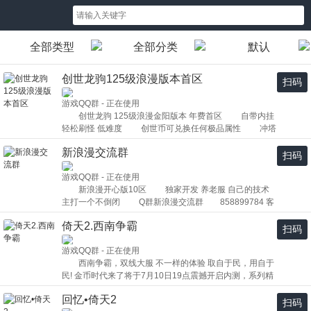
全部类型
全部分类
默认
创世龙驹125级浪漫版本首区
扫码
游戏QQ群 - 正在使用
创世龙驹 125级浪漫金阳版本 年费首区 自带内挂
轻松刷怪 低难度 创世币可兑换任何极品属性 冲塔
可砸 120金刚+9 拥有进阶式VIP 副本 双重顶级副本
新浪漫交流群
物理刀系列 拥有单刀重刀双刀三种物理武器 零氪
扫码
福利 总区装备免费置换新区装备 活动多多 定期举办
游戏QQ群 - 正在使用
PVP大赛 OX奖励 国战 内测活动 1.内测泡点两千
新浪漫开心版10区 独家开发 养老服 自己的技术
分钟得初始极品狩猎 2. 内测PVP大赛 第一名奖励
主打一个不倒闭 Q群新浪漫交流群 858899784 客
亮金套包 至尊VIP 第二名奖励 亮金套包 打怪坐骑
服QQ：1403860 1、打到的点卡吃掉 保留点卡
第三名奖励 金刚套包 打怪坐骑 第四 五名奖励 金刚套
倚天2.西南争霸
2、转伏羲活动 限制20把1个号 每把奖励金刚套 3、打
包 3. 内测摆摊抽奖 单次中奖 每人每次 三万商城币
扫码
到的消费卷找管理兑换点卡 1个消费卷兑换500点卡 公
4. 内侧期间打到所有商城币 吃掉 （所有商城币保留）
游戏QQ群 - 正在使用
测活动 当天冲级奖励 所有RMB玩家不参与冲级奖励
打到创世币联系客服兑换点卡1=1万 内侧期间宣传每
西南争霸，双线大服 不一样的体验 取自于民，用自于
随后连续5天XO 砸到135级 足够支撑打怪
个群3000点卡，龙驹群（群内不低于50人）上不封顶
民! 金币时代来了将于7月10日19点震撼开启内测，系列精
内侧期间连续转发QQ空间、微信朋友圈每天奖励1万商城
彩活动和丰厚大礼蓄势待发，你还在等什么赶紧上车吧!
币/连续转发3天奖励5商城币 内侧期间拉人奖励每人
回忆•倚天2
内测时间2025年-7月-8日-19点 公测时间2025
扫码
500点卡/600人封顶（机器人不算） 公测锻造奖励 第