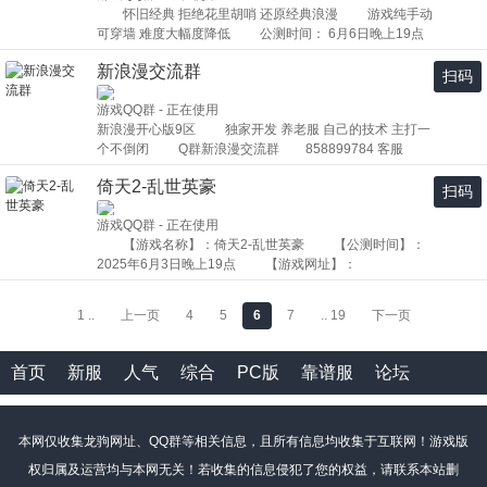
本服定期举行各种活动（国战，怪物攻城，xo），OX
怀旧经典 拒绝花里胡哨 还原经典浪漫 游戏纯手动
3、公测开启冲级活动 4、公测开启各种排行榜送
动⑥------摆摊喊话活动： 内测期间，不定时抽奖，喊话、
限制同IP进5个号（国战可获得兑换积分） 所有材料游
可穿墙 难度大幅度降低 公测时间： 6月6日晚上19点
现金活动 5、公测开启打红包换现金活动 所有奖
摆摊玩家、中奖玩家奖励1W点卡 内测活动限制： ①：技
戏均可打到合成，让你不花一分钱玩转变态龙驹，泡点系
震撼公测 客服QQ： 2498900295 新区交流群：
励均真实有效，只为那丝情怀重启 Q群：568888881
能书每个IP限制55本 ②：死神宝箱每个IP限制10个 ③：伏
统均可获得青龙材料以及点卡，亡灵塔9层自行兑换天龙材
新浪漫交流群
777589892 总区交流群：628148862 抖音直播
客服Q：158534444
扫码
羲每个IP限制10把 ④：掉落的点卡请不要吃掉！交给客
料。打到1688碎片可兑换天龙炫酷三件套，888碎片可兑
212000451 每天直播间晚上7点到12点 福袋抽奖 各种游戏
服，否则无效。 ⑤：抽奖活动，如果当前玩家不在线视作
换怪时装二件套。 ☆☆☆☆☆☆【内侧活动】
游戏QQ群 - 正在使用
道具 游戏网址： http://jd5.yt2004.com/ 游戏特色
无效。
☆☆☆☆☆☆ （宣传一个群200点，倚天2群/龙驹群不
新浪漫开心版9区 独家开发 养老服 自己的技术 主打一
双重冲级奖励 三职业盾牌 打架PK 打金交易 散人福利
低于30人，100群封顶) 内测打点卡不删（要吃掉）
个不倒闭 Q群新浪漫交流群 858899784 客服
组团冲塔 牛人泡点 新颖活动 家族奖励 本服支持冲塔
在线满2888分钟（增予点卡5000点）一个ip限制1个
QQ1403860 内侧活动 1 打到的点卡吃掉 保留点
最高到120星级 开放赤火副本 天王副本 神龙副本 通天
号参与 内测期间连续转发QQ空间及说说奖励5千点
倚天2-乱世英豪
卡
海岛 会员副本 等各种经典BOOS 初始角色自带宝宝 游
扫码
卡。 转物理52伏羲刀，每把赠与1000点卡。 转
戏币 零氪玩家的天堂
技能25 赠与点卡 2000点 每个ip限制物理10把 技能5把。
游戏QQ群 - 正在使用
转物理59.60每把5000点卡无上限，转技能27每把
【游戏名称】：倚天2-乱世英豪 【公测时间】：
5000点卡无上限。 一旦发现有人同一ip多领冒领 以上
2025年6月3日晚上19点 【游戏网址】：
这两项奖励取消。 6月20号晚上8点半举行170级内测
http://www.yt2-lsyh.cn 【客服QQ】: 762534773【游
PVP活动，一共三场奖励如下。 第一名：奖励新版打
戏QQ群】:789716030 内侧公测万元现金奖励拿到手
怪时装（1个月）点卡4万，幸运轮盘40个 第二名：奖
1 ..
上一页
4
5
6
7
.. 19
下一页
软。装备材料保值。 游戏内活动与奖励详情：
励西装打怪时装（1个月）点卡3万，幸运轮盘30个 第
★★★★★内侧活动奖励★★★★★ 1：内侧打的剑
三名：奖励怪礼盒一个包含一把满属性75物理刀、点卡2
气，剑魔，可以兑换点卡400点。 2：内侧期间死神宝
首页
新服
人气
综合
PC版
靠谱服
论坛
万，幸运轮盘10个 ☆☆☆☆☆☆【公测活动】
箱一个兑换500点卡。 3：内侧期间剑猛技能书一套一
☆☆☆☆☆☆ 第一名:1名 奖励5万商城点卷、赠送160
样55本兑换2W点卡，幻舞技能书一套一样55本兑换2万点
级天龙装备礼盒一个，暗黑天使召唤书10个。 第二
卡。 4：内侧期间转发QQ空间 连续转发三天，包括宣
名:1名 奖励4万商城点卷、赠送怪腰带一条，暗黑天使召唤
传语，宣传图，每天三遍，累计三天获得:8000点卡
本网仅收集龙驹网址、QQ群等相关信息，且所有信息均收集于互联网！游戏版
书10个。 第三名:1名 奖励3万商城点卷、赠送怪礼包
5：拉人进群奖励1-10人每人奖励1000点卡，10-20人每人
权归属及运营均与本网无关！若收集的信息侵犯了您的权益，请联系本站删
一个自带75物理刀一把 第四到十五名：奖励2万点商
奖励2000点卡，20-60人每人奖励3000点卡 确保奖励