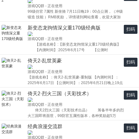
年-7月-11日-19点 内测活动介绍: 现金奖励 1.打死
一名锻造125武器奖励 BOSS封印符 200个 第一名锻
游戏QQ群 - 正在使用
神箱子活动，通过亡灵塔通关击杀最终Boss死神获得，每
造125衣服奖励 BOSS封印符 200 家族模式 族长必须
99级仿官 7属性 新坐骑 7月11日晚19：00点公测，（冲级
个死神箱子可兑换5元。 2.荣誉战场活动，每天不定时
125级 成员等级要求120级以上10名 统一名称 例如 创世丶
锻造 技能 ）RMB奖励 ，详情请到网站查看，欢迎大家加
开放，在战场里面杀人可以随机获得1-50点卡。 3.内
xx 2.族长奖励 一阶极品5属性宝宝一对+10万点卡
入！
测开启个人PVP战，第一名奖300，第二名奖200，当天发
3.家族成员奖励 每人奖励赤火金刚套（无属性宝石）
新变态龙驹情深义重170级经典版
放。 4.内测期间每天不定时抽取10名幸运儿，每人奖
扫码
+3w点卡 每个IP限制一个 4.家族帮派整体奖励 100只
励18.88，喊话 摆摊 打陨石 打boss 杀人提升 共取10名)。
顶级BOSS 888只野蛮大帝 游戏网址
游戏QQ群 - 正在使用
5.内测开启在线时长排行榜活动，第一名奖励200元，
http://cs.longju2.top/index.php 客服QQ 4823298
【游戏名称】:【新变态龙驹情深义重170级经典版】
第二名奖励100元，第三名奖励50元 6.内测开启寻找
游戏交流群 1055750672
【内测时间】:2025年6月17号 【公测时
buq和建议活动，找出一个视情况奖励，最高奖励666元
间】:2025年6月21号 【客服QQ】:252026153
7.内测开启打剑气活动，每一本剑气可以兑换公测5个
倚天2-乱世英豪
【游戏QQ群】:475044985 【游戏网址】:
扫码
转换秘笈 8.公测活动奖金超5万，活动奖励以官网跟
http://newbt.yt2d.com 历时15年，永恒经典，感谢新
QQ群为准 9.内测的爆率不代表公测爆率，请不要以内
游戏QQ群 - 正在使用
老玩家风风雨雨的陪伴。曾经说过一起仗剑走天涯‘剑却丢
测为准 O0:34179245 QQ群:733544415
【游戏名称】：倚天2-乱世英豪-重制版 【内测时间】：
了’留下的只是年少青春和曾经的回忆，诚邀各位喜欢变态
2025年6月17日 【公测时间】：2025年6月21日晚上19点
龙驹的玩家一起激情。独家制作，创作新颖 170级高
【游戏网址】： https://www.yt2-lsyh.cn/ 【客服QQ】:
爆率版本，一直坚持变态的味道，唯一变态版本。欢迎在
倚天2·烈火三国（天彩技术）
254500086【游戏QQ群】:694653375 【游戏版本】：经
外流浪的龙驹玩家加入新变态龙驹，一直被模仿，从未被
扫码
典仿官99级 五属性版本 无六七属性 ----------游戏内活动与
超越。打怪数量兑换抢怪发型、顶级材料 新增新副
游戏QQ群 - 正在使用
奖励详情------------ 活动①------技能书回收活动： 内测期间
本、新BOSS、回收系统、新宠物，新炫酷时装，一键换装
倚天2烈火三国（天彩技术出品） 筹备半年多的烈
掉落的 < \\\"剑气 \\\"剑魔\\\" > 每本\\\"200\\\"点回收 活动②---
功能，幸运大转盘 激情久久，友情长久 ，散人好混，
火三国即将面世，99防官五属性版本，各种奖励超5万
---死神宝箱回收活动： 内测期间掉落的 < \\\"死神宝箱\\\" >
组团更爽，冲级无压力。 鞋子，盾牌能镶石头。去除
1、拉人奖励，拉一人起步3块，第一名奖励666
每个\\\"500\\\"点回收 活动③------转伏羲活动： 内测期间伏
万能，无内挂，纯手动打怪。超爽PK VIP副本，狱帝
经典浪漫交流群
2、内测活动奖励超五千 ①内测开启每晚活动抽取幸运
羲转出< \\\"55物理\\\" >以上的 每把1000点回收 活动④------
扫码
副本，荣誉战场，战场杀人获得随机奖励 170级以后
儿送现金 ②内测开启各种排行榜送现金活动 ③内
点卡回收： 内测期间掉落的点卡可以保留到公测 活动⑤----
等级 装备及新玩法陆续开放 诚邀各位玩家一起征战沙场。
游戏QQ群 - 正在使用
测开启打死神箱子换现金活动 更多活动详情请加群
--推广活动： 内测期间推广玩家进群，每个人100点卡 活